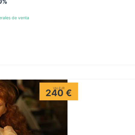
20%
erales de venta
VALEUR
240 €