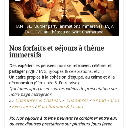
HANTISE, Murder party, animations immersives, EVJV,
C
EVJC, EVG au Château de Saint Chamarand
Nos forfaits et séjours à thème
immersifs
Des expériences pensées pour se retrouver, célébrer et
partager
(EVJF / EVG, groupes & célébrations, etc...)
Un cadre propice à la cohésion d'équipe, au calme et à la
déconnexion
(Séminaire & Entreprise)
Quelques aperçus et courtes vidéos de présentation sur
notre page Instagram:
Chambres & Château
Chambres
Grand Salon
👉
/
/
Extérieurs
Bain Romain & Jardin
/
/
PS: Nos séjours à thème peuvent se combiner entre eux
ou avec d'autres prestations sur plusieurs jours (avec