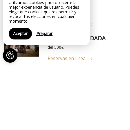
Utilizamos cookies para ofrecerte la
pers.
mejor experiencia de usuario. Puedes
elegir qué cookies quieres permitir y
del 180€
revocar tus elecciones en cualquier
momento.
Reservas en linea
Aceptar
Preparar
LA SALA ABOVEDADA
del 500€
Reservas en linea
EL GRAN SALÓN
del 500€
Reservas en linea
Disponibilidad