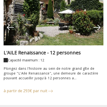
L'AILE Renaissance - 12 personnes
L
Capacité maximum : 12
Plongez dans l'histoire au sein de notre grand gîte de
Vi
groupe "L'Aile Renaissance", une demeure de caractère
g
pouvant accueillir jusqu'à 12 personnes a...
po
à partir de 293€ par nuit
à 