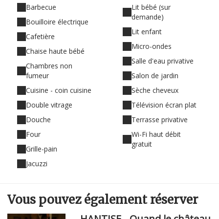
Barbecue
Lit bébé (sur
demande)
Bouilloire électrique
Lit enfant
Cafetière
Micro-ondes
Chaise haute bébé
Salle d'eau privative
Chambres non
fumeur
Salon de jardin
Cuisine - coin cuisine
Sèche cheveux
Double vitrage
Télévision écran plat
Douche
Terrasse privative
Four
Wi-Fi haut débit
gratuit
Grille-pain
Jacuzzi
Vous pouvez
également
réserver
HANTISE - Quand le château