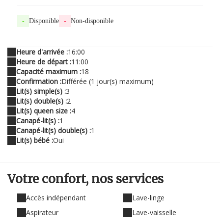
-
Disponible
-
Non-disponible
Heure d'arrivée :
16:00
Heure de départ :
11:00
Capacité maximum :
18
Confirmation :
Différée (1 jour(s) maximum)
Lit(s) simple(s) :
3
Lit(s) double(s) :
2
Lit(s) queen size :
4
Canapé-lit(s) :
1
Canapé-lit(s) double(s) :
1
Lit(s) bébé :
Oui
Votre confort,
nos services
Accès indépendant
Lave-linge
Aspirateur
Lave-vaisselle