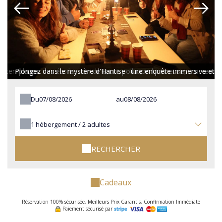
templation des étoiles loin de toute pollution lumineuse, au cœur d'
Plongez dans le mystère d'Hantise : une enquête immersive et 
Du
au
1
hébergement /
2
adultes
RECHERCHER
Cadeaux
Réservation 100% sécurisée, Meilleurs Prix Garantis, Confirmation Immédiate
Paiement sécurisé par